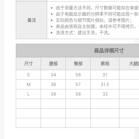
由于测量方法不同，尺寸数据可能存在单面1
由于电脑显示器的分辨率不同可能出现一些
备注
实际颜色与细节图片相似，请参考图片；
商品由官网自主拍摄，未经许可不得拷贝，
洗涤方式：建议手洗，干洗。
商品详细尺寸
尺寸
腰部
臀部
裤裆
大腿
S
34
56
31
M
36
57
31.5
L
38
58
32