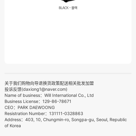
关于我们
购物向导
退换货政策
配送相关
批发加盟
投诉反馈(daxiong1@naver.com)
Name of business：Will International Co., Ltd
Business License：129-86-78671
CEO：PARK DAEWOONG
Resistration Number：131111-0328863
Address：403, 10, Chungmin-ro, Songpa-gu, Seoul, Republic
of Korea