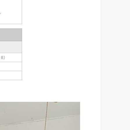
。
 8）