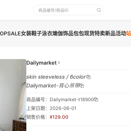
TOPSALE
女装
鞋子
泳衣
瑜伽
饰品
包包
现货
特卖
新品
活动
Dailymarket
skin sleeveless / 6color
Dailymarket-背心吊带
商品编号：Dailymarket-t18900
上架日期：2026-06-01
销售价格：
¥129.00