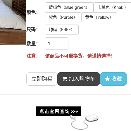
蓝绿色
（Blue green）
卡其色
（Khaki）
颜色：
紫色
（Purple）
黄色
（Yellow）
尺码：
均码
（FREE）
数量：
注意：
该商品不可退换货，请谨慎选择！
立即购买
加入购物车
收藏