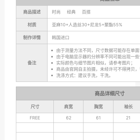
商品描述
时尚 经典 百搭
材质
亚麻10+人造丝30+尼龙5+聚酯55%
制作详情
韩国进口
由于测量方法不同，尺寸数据可能存在单面1
由于电脑显示器的分辨率不同可能出现一些
备注
实际颜色与细节图片相似，请参考图片；
商品由官网自主拍摄，未经许可不得拷贝，
洗涤方式：建议手洗，干洗。
商品详细尺寸
尺寸
肩宽
胸宽
袖长
FREE
62
61
21