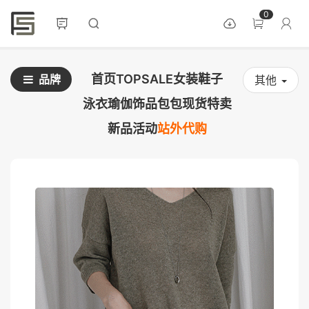
0
首页
TOPSALE
女装
鞋子
品牌
其他
泳衣
瑜伽
饰品
包包
现货
特卖
新品
活动
站外代购