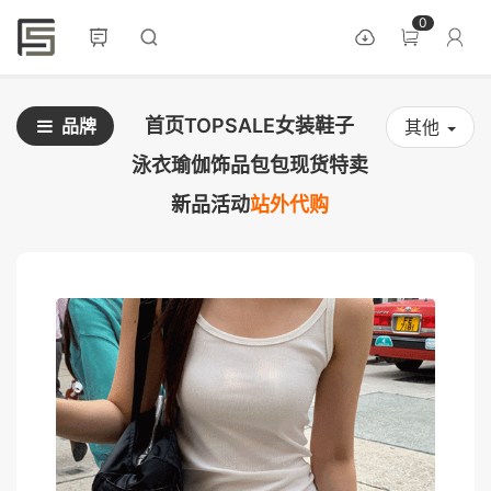
0
首页
TOPSALE
女装
鞋子
品牌
其他
泳衣
瑜伽
饰品
包包
现货
特卖
新品
活动
站外代购