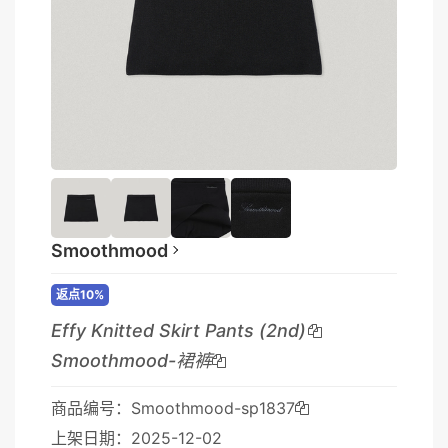
Smoothmood
返点10%
Effy Knitted Skirt Pants (2nd)
Smoothmood-裙裤
商品编号：Smoothmood-sp1837
上架日期：2025-12-02