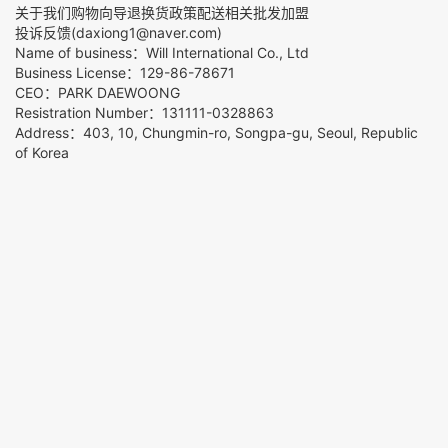
关于我们
购物向导
退换货政策
配送相关
批发加盟
投诉反馈(daxiong1@naver.com)
Name of business：Will International Co., Ltd
Business License：129-86-78671
CEO：PARK DAEWOONG
Resistration Number：131111-0328863
Address：403, 10, Chungmin-ro, Songpa-gu, Seoul, Republic
of Korea