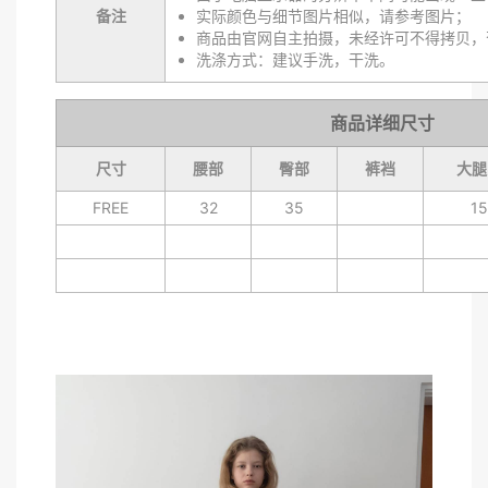
备注
实际颜色与细节图片相似，请参考图片；
商品由官网自主拍摄，未经许可不得拷贝，
洗涤方式：建议手洗，干洗。
商品详细尺寸
尺寸
腰部
臀部
裤裆
大腿
FREE
32
35
15