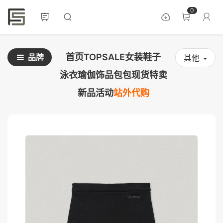
0
首页
TOPSALE
女装
鞋子
品牌
其他
泳衣
瑜伽
饰品
包包
现货
特卖
新品
活动
站外代购