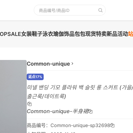
TOPSALE
女装
鞋子
泳衣
瑜伽
饰品
包包
现货
特卖
新品
活动
Common-unique
返点17%
미넬 밴딩 기모 플라워 백 슬릿 롱 스커트 (가
출근룩/데이트룩)
Common-unique-半身裙
商品编号：Common-unique-sp32698