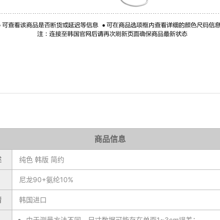
商品信息
述
纯色 韩版 简约
尼龙90+氨纶10%
情
韩国进口
由于测量方法不同，尺寸数据可能存在单面1~3cm误差；