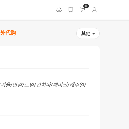
0
站外代购
其他
을/겨울/안감/트임/긴치마/페미닌/캐주얼/