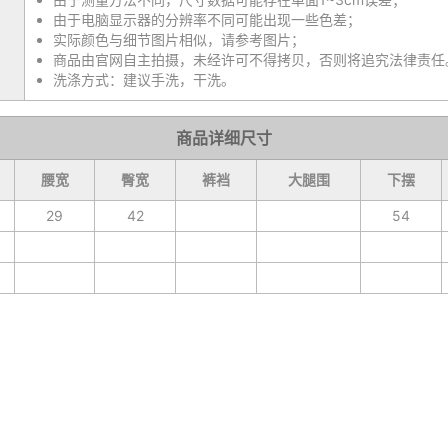
由于电脑显示器的分辨率不同可能出现一些色差；
实际颜色与细节图片相似，请参考图片；
商品由官网自主拍摄，未经许可不得拷贝，否则将追究法律责任
洗涤方式：建议手洗，干洗。
商品详细尺寸
腰宽
臀宽
裤裆
大腿围
下摆
29
42
54