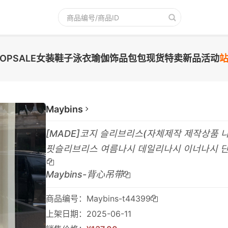
TOPSALE
女装
鞋子
泳衣
瑜伽
饰品
包包
现货
特卖
新品
活动
Maybins
[MADE]코지 슬리브리스(자체제작 제작상품 
핏슬리브리스 여름나시 데일리나시 이너나시 
Maybins-背心吊带
商品编号：Maybins-t44399
上架日期：2025-06-11