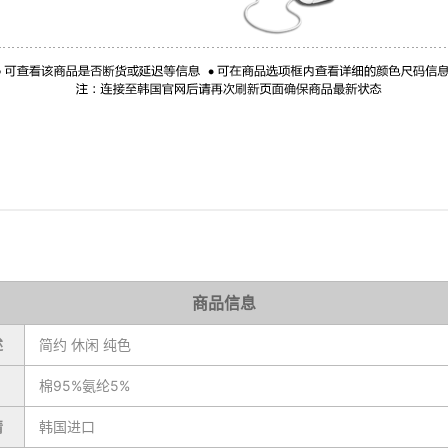
商品信息
述
简约 休闲 纯色
棉95%氨纶5%
情
韩国进口