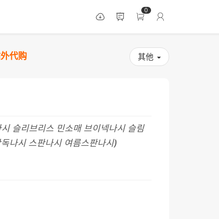
0
站外代购
其他
나시 슬리브리스 민소매 브이넥나시 슬림
단독나시 스판나시 여름스판나시)