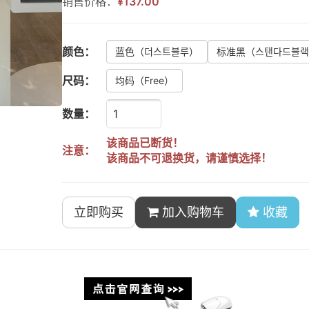
销售价格：
¥137.00
颜色：
蓝色
（더스트블루）
标准黑
（스탠다드블
尺码：
均码
（Free）
数量：
该商品已断货！
注意：
该商品不可退换货，请谨慎选择！
立即购买
加入购物车
收藏