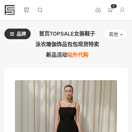
0
首页
TOPSALE
女装
鞋子
品牌
其他
泳衣
瑜伽
饰品
包包
现货
特卖
新品
活动
站外代购