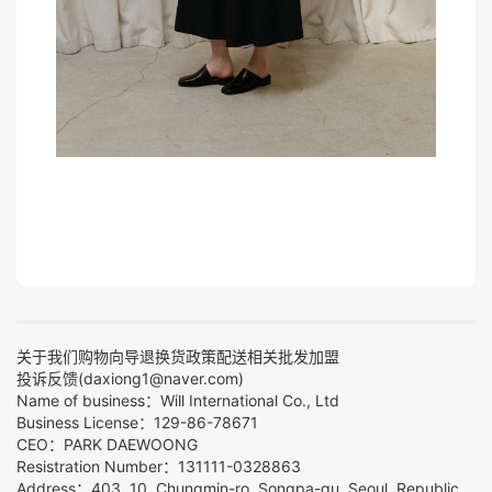
关于我们
购物向导
退换货政策
配送相关
批发加盟
投诉反馈(daxiong1@naver.com)
Name of business：Will International Co., Ltd
Business License：129-86-78671
CEO：PARK DAEWOONG
Resistration Number：131111-0328863
Address：403, 10, Chungmin-ro, Songpa-gu, Seoul, Republic