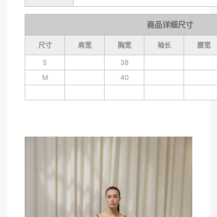
商品详细尺寸
尺寸
肩宽
胸宽
袖长
腰宽
S
38
M
40