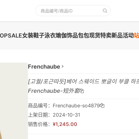
TOPSALE
女装
鞋子
泳衣
瑜伽
饰品
包包
现货
特卖
新品
活动
Frenchaube
[고퀄/포근따듯]베어 스웨이드 뽀글이 부클 하프 
Frenchaube-短外套
商品编号：Frenchaube-so4879
上架日期：2024-10-31
销售价格：
¥1,245.00