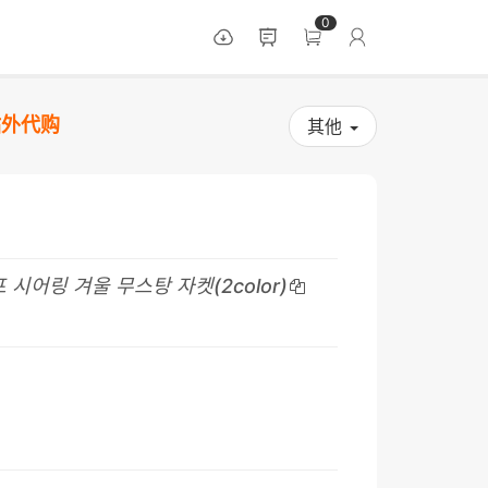
0
站外代购
其他
시어링 겨울 무스탕 자켓(2color)