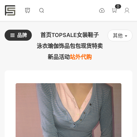
0
首页
TOPSALE
女装
鞋子
品牌
其他
泳衣
瑜伽
饰品
包包
现货
特卖
新品
活动
站外代购