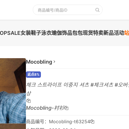
TOPSALE
女装
鞋子
泳衣
瑜伽
饰品
包包
现货
特卖
新品
活动
Mocobling
返点8%
체크 스트라이프 이중지 셔츠 #체크셔츠 #오버
상
Mocobling-衬衫
商品编号：Mocobling-t63254