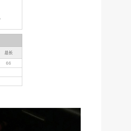
。
总长
66