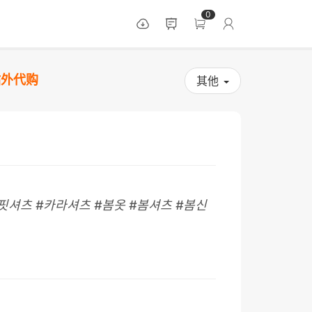
0
站外代购
其他
핏셔츠 #카라셔츠 #봄옷 #봄셔츠 #봄신