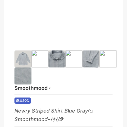
Smoothmood
返点10%
Newry Striped Shirt Blue Gray
Smoothmood-衬衫