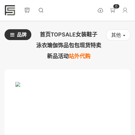
0
首页
TOPSALE
女装
鞋子
品牌
其他
泳衣
瑜伽
饰品
包包
现货
特卖
新品
活动
站外代购