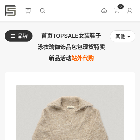
0
首页
TOPSALE
女装
鞋子
品牌
其他
泳衣
瑜伽
饰品
包包
现货
特卖
新品
活动
站外代购