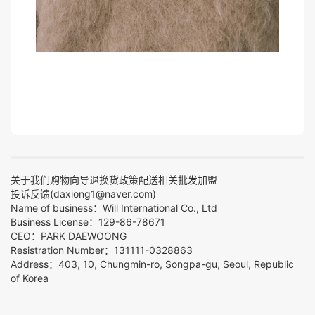
关于我们
购物向导
退换货政策
配送相关
批发加盟
投诉反馈(daxiong1@naver.com)
Name of business：Will International Co., Ltd
Business License：129-86-78671
CEO：PARK DAEWOONG
Resistration Number：131111-0328863
Address：403, 10, Chungmin-ro, Songpa-gu, Seoul, Republic
of Korea